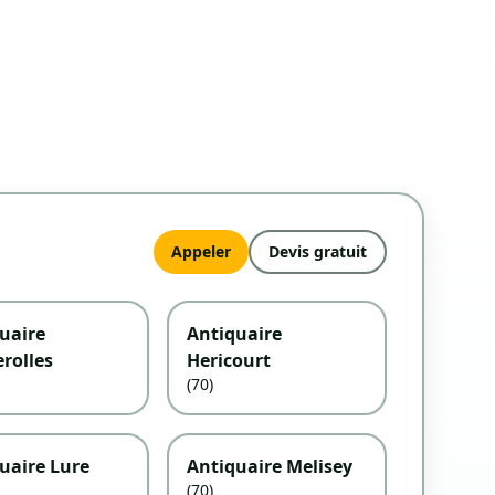
Appeler
Devis gratuit
uaire
Antiquaire
rolles
Hericourt
(70)
uaire Lure
Antiquaire Melisey
(70)