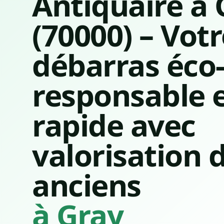
Antiquaire à 
(70000) – Vot
débarras éco
responsable 
rapide avec
valorisation d
anciens
à Gray