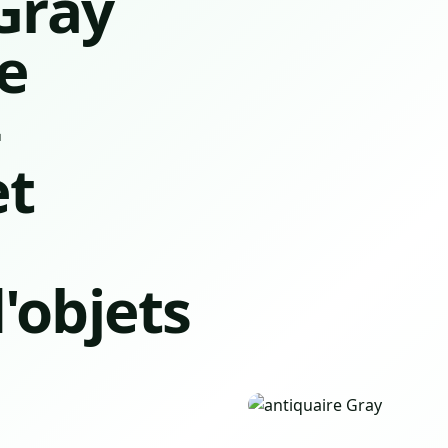
Gray
re
-
et
'objets