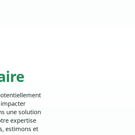
aire
potentiellement
 impacter
s une solution
otre expertise
s, estimons et