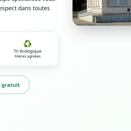
espect dans toutes
♻️
Tri écologique
Filières agréées
 gratuit