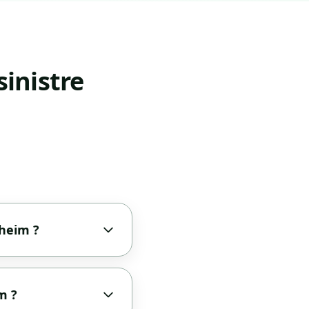
inistre
sheim ?
m ?