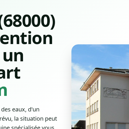
(68000)
vention
 un
art
m
 des eaux
, d'un
évu, la situation peut
ipe spécialisée vous