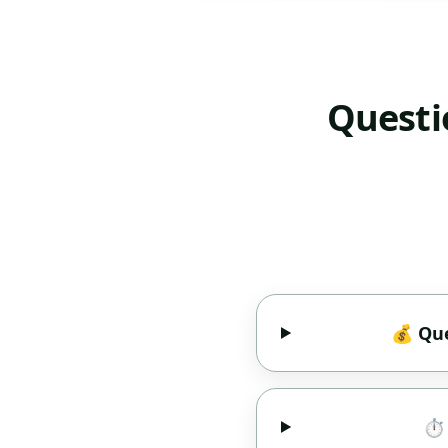
Questi
💰 Que
⏱️