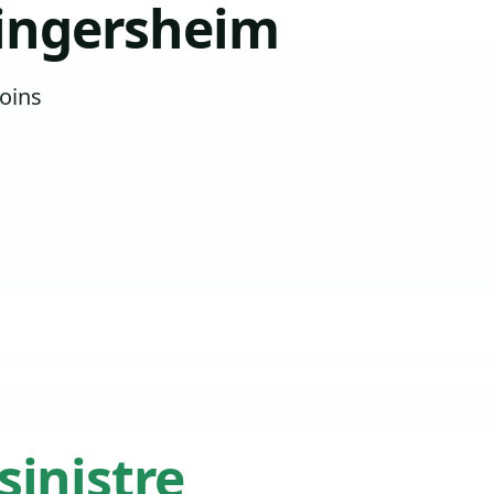
ingersheim
oins
sinistre