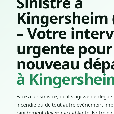
Sinistre à
Kingersheim 
– Votre inter
urgente pour
nouveau dép
à Kingershei
Face à un sinistre, qu'il s'agisse de
dégâts
incendie ou de tout autre événement impr
rapidement devenir accablante. Notre équ