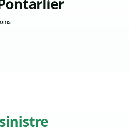
Pontarlier
oins
sinistre