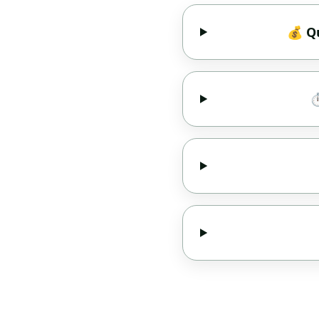
💰 Qu
⏱