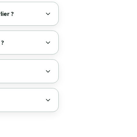
lier ?
 ?