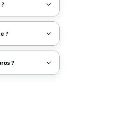
 ?
ue ?
pros ?