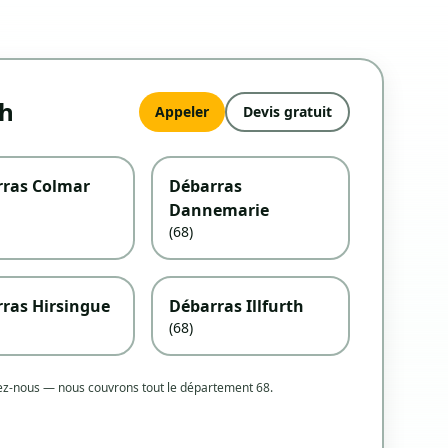
ch
Appeler
Devis gratuit
ras Colmar
Débarras
Dannemarie
(68)
ras Hirsingue
Débarras Illfurth
(68)
tez-nous — nous couvrons tout le département 68.