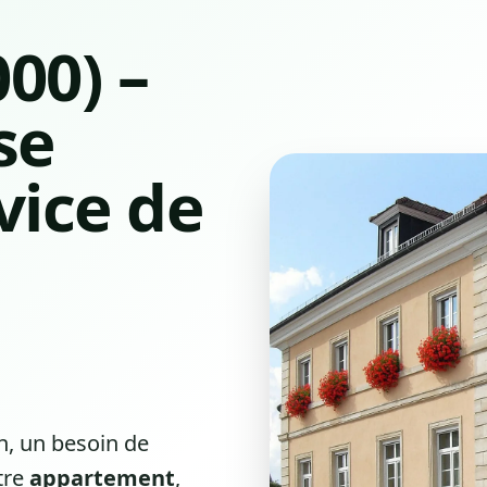
00) –
se
vice de
, un besoin de
tre
appartement
,