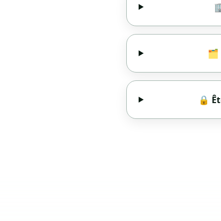

🗂️
🔒 Êt