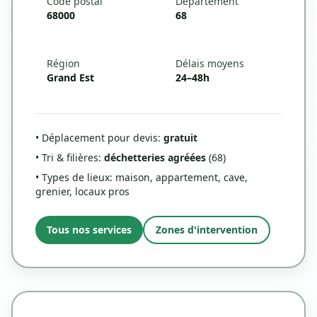
Code postal
Département
68000
68
Région
Délais moyens
Grand Est
24–48h
• Déplacement pour devis:
gratuit
• Tri & filières:
déchetteries agréées
(68)
• Types de lieux: maison, appartement, cave,
grenier, locaux pros
Tous nos services
Zones d'intervention