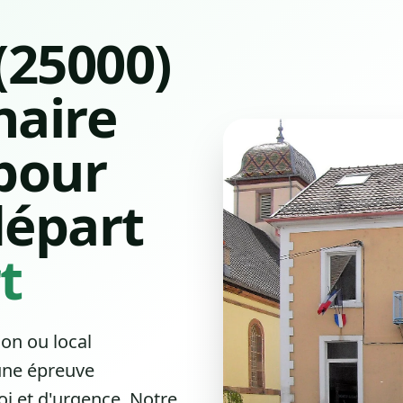
(25000)
naire
pour
épart
t
ion ou local
une épreuve
i et d'urgence. Notre