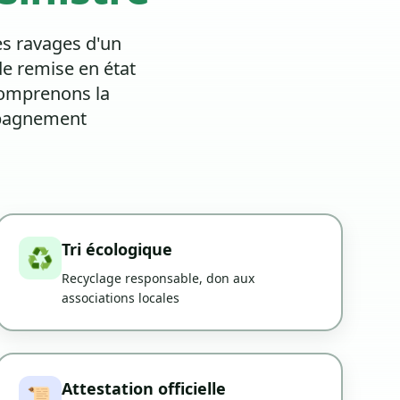
es ravages d'un
de remise en état
comprenons la
mpagnement
Tri écologique
♻️
Recyclage responsable, don aux
associations locales
Attestation officielle
📜