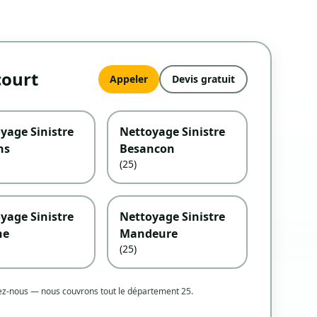
court
Appeler
Devis gratuit
yage Sinistre
Nettoyage Sinistre
ns
Besancon
(25)
yage Sinistre
Nettoyage Sinistre
he
Mandeure
(25)
tez-nous — nous couvrons tout le département 25.