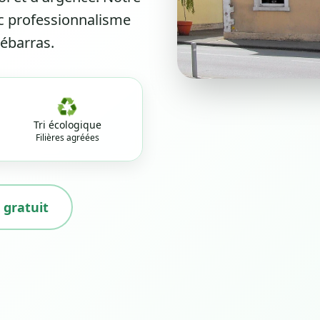
c professionnalisme
débarras.
♻️
Tri écologique
Filières agréées
 gratuit